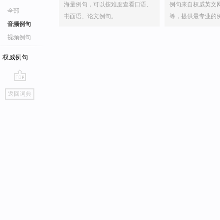
海量例句，可以按难度查看口语、
例句来自权威英文
全部
书面语、论文例句。
等，提供最专业的
音频例句
视频例句
权威例句
go
返回词典
top