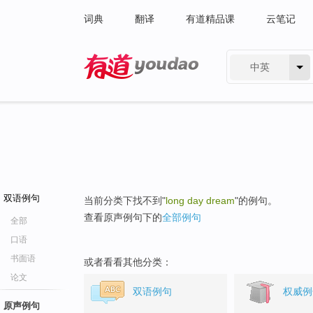
词典
翻译
有道精品课
云笔记
中英
有道 - 网易旗下搜索
双语例句
当前分类下找不到"
long day dream
"的例句。
查看原声例句下的
全部例句
全部
口语
书面语
或者看看其他分类：
论文
双语例句
权威例
原声例句