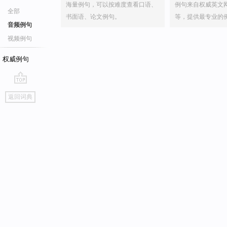
海量例句，可以按难度查看口语、
例句来自权威英文
全部
书面语、论文例句。
等，提供最专业的
音频例句
视频例句
权威例句
go
返回词典
top