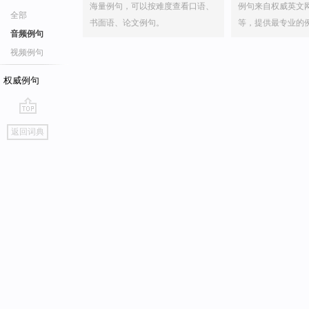
海量例句，可以按难度查看口语、
例句来自权威英文
全部
书面语、论文例句。
等，提供最专业的
音频例句
视频例句
权威例句
go
返回词典
top