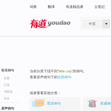
词典
翻译
有道精品课
云笔记
中英
有道 - 网易旗下搜索
双语例句
当前分类下找不到"
little cop
"的例句。
查看原声例句下的
全部例句
全部
口语
书面语
或者看看其他分类：
论文
双语例句
权威例
原声例句