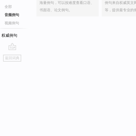
海量例句，可以按难度查看口语、
例句来自权威英文
全部
书面语、论文例句。
等，提供最专业的
音频例句
视频例句
权威例句
go
返回词典
top