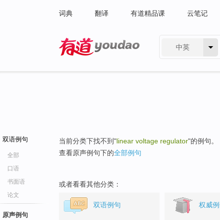
词典
翻译
有道精品课
云笔记
中英
有道 - 网易旗下搜索
双语例句
当前分类下找不到"
linear voltage regulator
"的例句。
查看原声例句下的
全部例句
全部
口语
书面语
或者看看其他分类：
论文
双语例句
权威例
原声例句