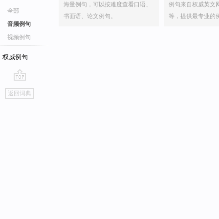
海量例句，可以按难度查看口语、
例句来自权威英文
全部
书面语、论文例句。
等，提供最专业的
音频例句
视频例句
权威例句
go
返回词典
top