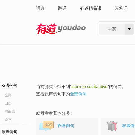
词典
翻译
有道精品课
云笔记
中英
有道 - 网易旗下搜索
双语例句
当前分类下找不到"
learn to scuba dive
"的例句。
查看原声例句下的
全部例句
全部
口语
书面语
或者看看其他分类：
论文
双语例句
权威例
原声例句