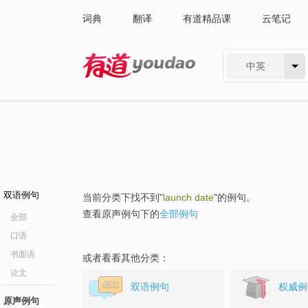
词典
翻译
有道精品课
云笔记
中英
有道 - 网易旗下搜索
双语例句
当前分类下找不到"
launch date
"的例句。
查看原声例句下的
全部例句
全部
口语
书面语
或者看看其他分类：
论文
双语例句
权威例
原声例句