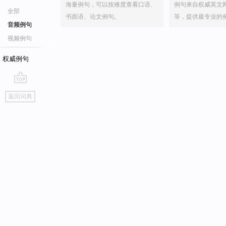
海量例句，可以按难度查看口语、
例句来自权威英文
全部
书面语、论文例句。
等，提供最专业的
音频例句
视频例句
权威例句
go
返回词典
top