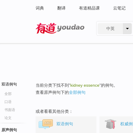
词典
翻译
有道精品课
云笔记
中英
有道 - 网易旗下搜索
双语例句
当前分类下找不到"
kidney essence
"的例句。
查看原声例句下的
全部例句
全部
口语
书面语
或者看看其他分类：
论文
双语例句
权威例
原声例句