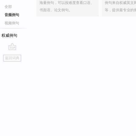
海量例句，可以按难度查看口语、
例句来自权威英文
全部
书面语、论文例句。
等，提供最专业的
音频例句
视频例句
权威例句
go
返回词典
top