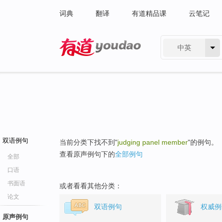
词典
翻译
有道精品课
云笔记
中英
有道 - 网易旗下搜索
双语例句
当前分类下找不到"
judging panel member
"的例句。
查看原声例句下的
全部例句
全部
口语
书面语
或者看看其他分类：
论文
双语例句
权威例
原声例句