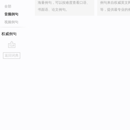
海量例句，可以按难度查看口语、
例句来自权威英文
全部
书面语、论文例句。
等，提供最专业的
音频例句
视频例句
权威例句
go
返回词典
top