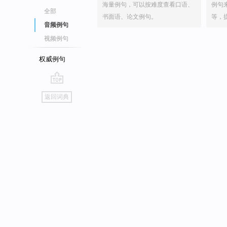
海量例句，可以按难度查看口语、
例句
全部
书面语、论文例句。
等，
音频例句
视频例句
权威例句
go
返回词典
top