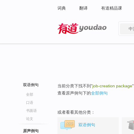
词典
翻译
有道精品课
中
有道 - 网易旗下搜索
双语例句
当前分类下找不到"
job-creation package
查看原声例句下的
全部例句
全部
口语
书面语
或者看看其他分类：
论文
双语例句
原声例句