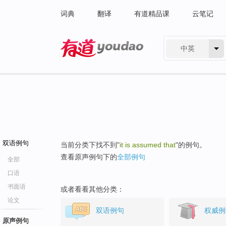
词典
翻译
有道精品课
云笔记
中英
有道 - 网易旗下搜索
双语例句
当前分类下找不到"
it is assumed that
"的例句。
查看原声例句下的
全部例句
全部
口语
书面语
或者看看其他分类：
论文
双语例句
权威例
原声例句