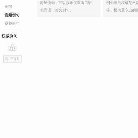
海量例句，可以按难度查看口语、
例句来自权威英文
全部
书面语、论文例句。
等，提供最专业的
音频例句
视频例句
权威例句
go
返回词典
top