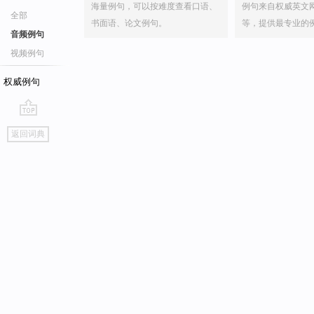
海量例句，可以按难度查看口语、
例句来自权威英文
全部
书面语、论文例句。
等，提供最专业的
音频例句
视频例句
权威例句
go
返回词典
top