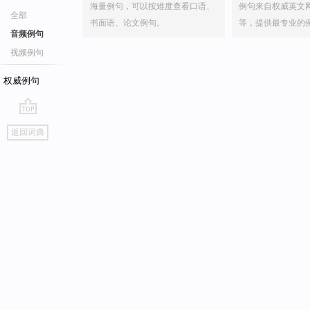
海量例句，可以按难度查看口语、
例句来自权威英文
全部
书面语、论文例句。
等，提供最专业的
音频例句
视频例句
权威例句
go
返回词典
top