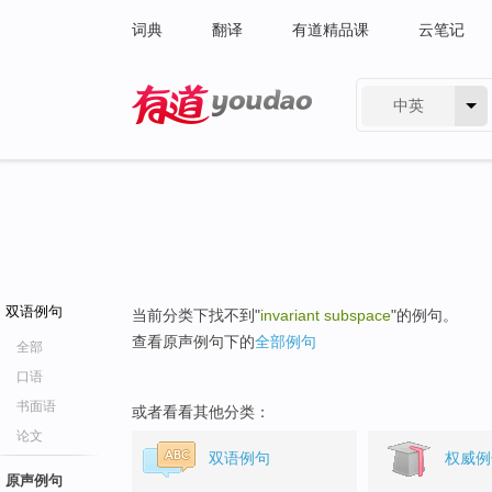
词典
翻译
有道精品课
云笔记
中英
有道 - 网易旗下搜索
双语例句
当前分类下找不到"
invariant subspace
"的例句。
查看原声例句下的
全部例句
全部
口语
书面语
或者看看其他分类：
论文
双语例句
权威例
原声例句