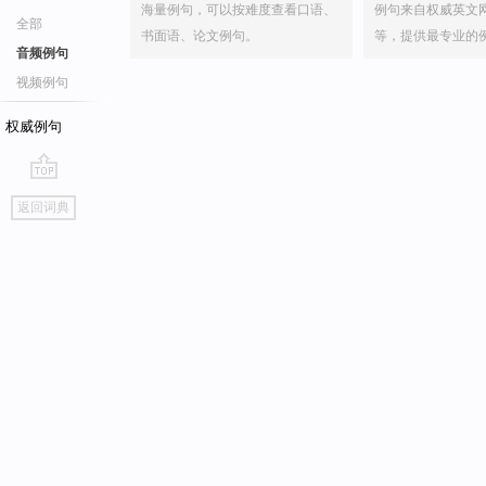
海量例句，可以按难度查看口语、
例句来自权威英文
全部
书面语、论文例句。
等，提供最专业的
音频例句
视频例句
权威例句
go
返回词典
top