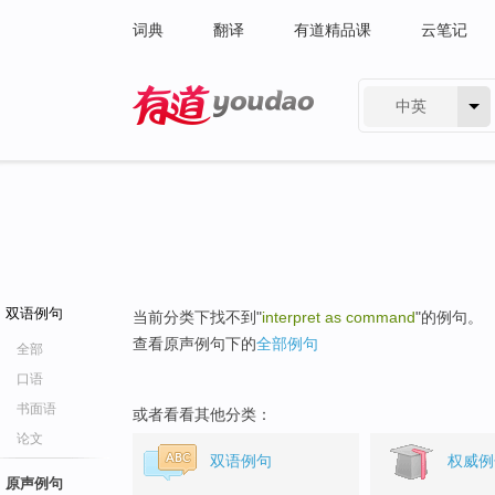
词典
翻译
有道精品课
云笔记
中英
有道 - 网易旗下搜索
双语例句
当前分类下找不到"
interpret as command
"的例句。
查看原声例句下的
全部例句
全部
口语
书面语
或者看看其他分类：
论文
双语例句
权威例
原声例句