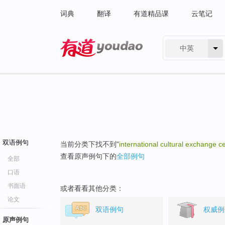
词典
翻译
有道精品课
云笔记
中英
有道 - 网易旗下搜索
双语例句
当前分类下找不到"
international cultural exchange c
查看原声例句下的
全部例句
全部
口语
书面语
或者看看其他分类：
论文
双语例句
权威例
原声例句