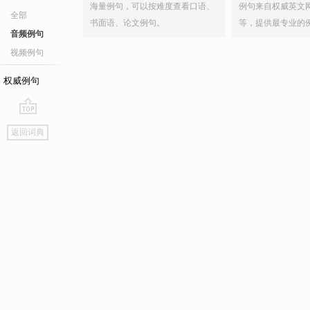
海量例句，可以按难度查看口语、
例句来自权威英文
全部
书面语、论文例句。
等，提供最专业的
音频例句
视频例句
权威例句
go
返回词典
top