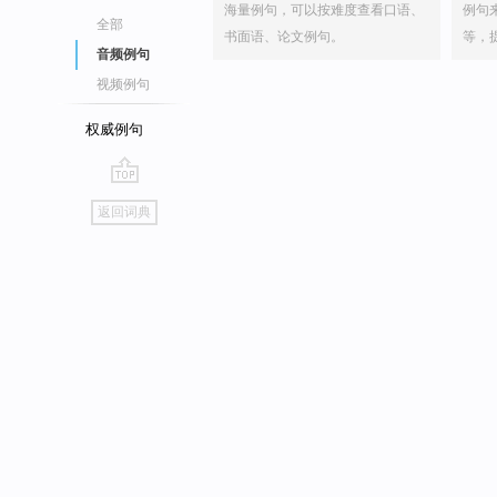
海量例句，可以按难度查看口语、
例句
全部
书面语、论文例句。
等，
音频例句
视频例句
权威例句
go
返回词典
top