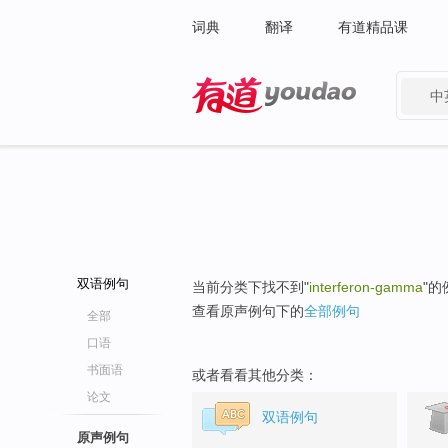
词典
翻译
有道精品课
中
有道 - 网易旗下搜索
双语例句
当前分类下找不到"
interferon-gamma
"的
查看原声例句下的
全部例句
全部
口语
书面语
或者看看其他分类：
论文
双语例句
原声例句