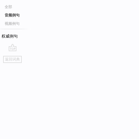
全部
音频例句
视频例句
权威例句
go
返回词典
top