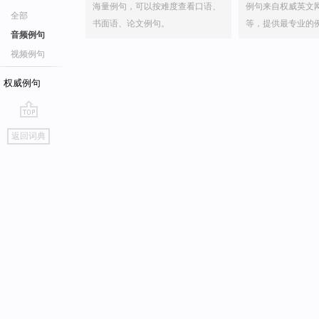
海量例句，可以按难度查看口语、
例句来自权威英文
全部
书面语、论文例句。
等，提供最专业的
音频例句
视频例句
权威例句
go
返回词典
top