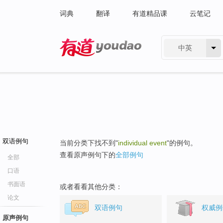
词典
翻译
有道精品课
云笔记
中英
有道 - 网易旗下搜索
双语例句
当前分类下找不到"
individual event
"的例句。
查看原声例句下的
全部例句
全部
口语
书面语
或者看看其他分类：
论文
双语例句
权威例
原声例句