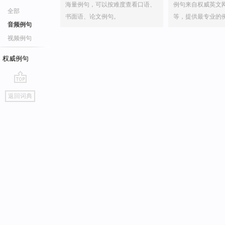
海量例句，可以按难度查看口语、
例句来自权威英文
全部
书面语、论文例句。
等，提供最专业的
音频例句
视频例句
权威例句
go
返回词典
top