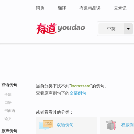
词典
翻译
有道精品课
云笔记
中英
有道 - 网易旗下搜索
双语例句
当前分类下找不到"
incrassate
"的例句。
查看原声例句下的
全部例句
全部
口语
书面语
或者看看其他分类：
论文
双语例句
权威例
原声例句