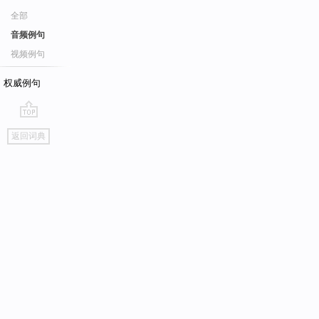
全部
音频例句
视频例句
权威例句
go
返回词典
top