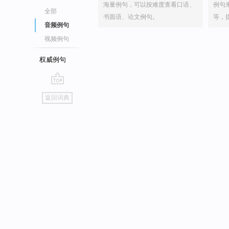
海量例句，可以按难度查看口语、
例句
全部
书面语、论文例句。
等，
音频例句
视频例句
权威例句
go
返回词典
top