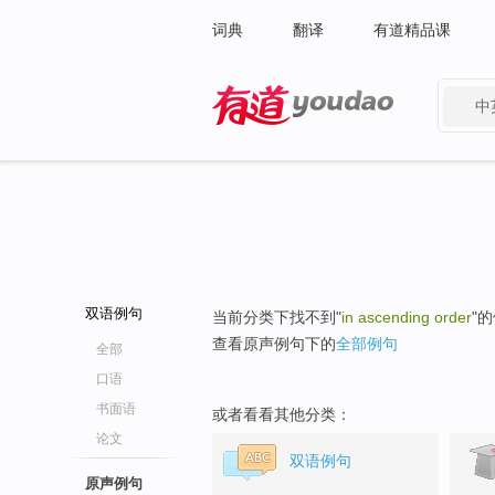
词典
翻译
有道精品课
中
有道 - 网易旗下搜索
双语例句
当前分类下找不到"
in ascending order
"
查看原声例句下的
全部例句
全部
口语
书面语
或者看看其他分类：
论文
双语例句
原声例句