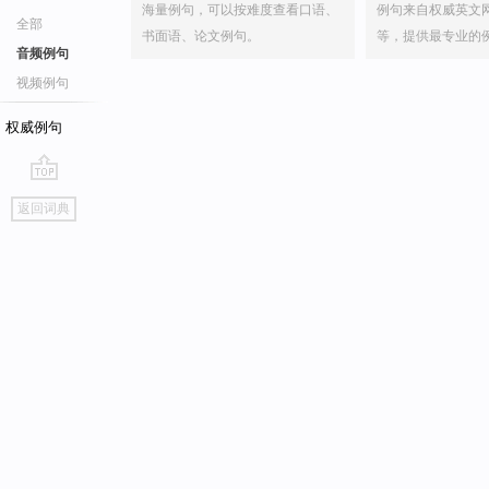
海量例句，可以按难度查看口语、
例句来自权威英文
全部
书面语、论文例句。
等，提供最专业的
音频例句
视频例句
权威例句
go
返回词典
top