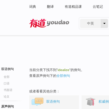
词典
翻译
有道精品课
云笔记
中英
有道 - 网易旗下搜索
双语例句
当前分类下找不到"
idealize
"的例句。
查看原声例句下的
全部例句
全部
口语
书面语
或者看看其他分类：
论文
双语例句
权威例
原声例句