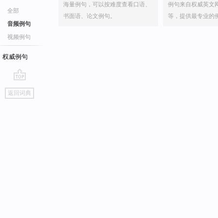
海量例句，可以按难度查看口语、
例句来自权威英文
全部
书面语、论文例句。
等，提供最专业的
音频例句
视频例句
权威例句
go
返回词典
top