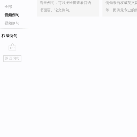
海量例句，可以按难度查看口语、
例句来自权威英文
全部
书面语、论文例句。
等，提供最专业的
音频例句
视频例句
权威例句
go
返回词典
top