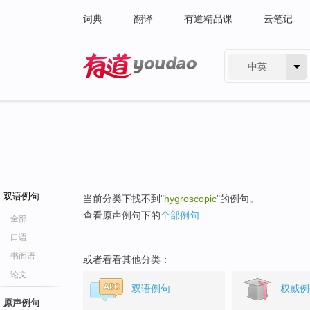
词典
翻译
有道精品课
云笔记
中英
有道 - 网易旗下搜索
双语例句
当前分类下找不到"
hygroscopic
"的例句。
查看原声例句下的
全部例句
全部
口语
书面语
或者看看其他分类：
论文
双语例句
权威例
原声例句