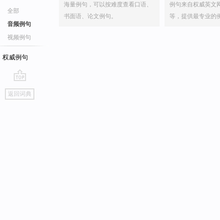
海量例句，可以按难度查看口语、
例句来自权威英文
全部
书面语、论文例句。
等，提供最专业的
音频例句
视频例句
权威例句
go
返回词典
top