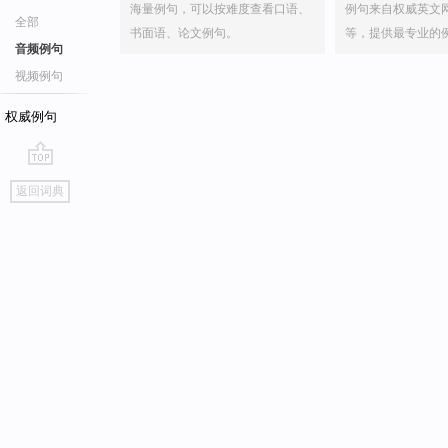
海量例句，可以按难度查看口语、
例句来自权威英文
全部
书面语、论文例句。
等，提供最专业的
音频例句
视频例句
权威例句
go
返回词典
top