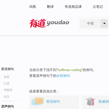
词典
翻译
有道精品课
云笔记
中英
有道 - 网易旗下搜索
双语例句
当前分类下找不到"
huffman coding
"的例句。
查看原声例句下的
全部例句
全部
口语
书面语
或者看看其他分类：
论文
双语例句
权威例
原声例句