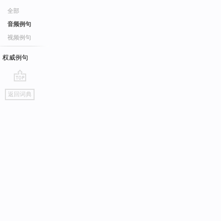
全部
音频例句
视频例句
权威例句
go
返回词典
top