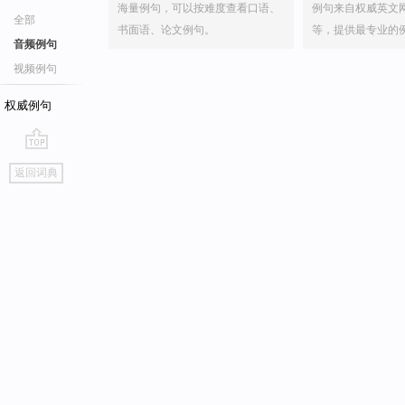
海量例句，可以按难度查看口语、
例句来自权威英文
全部
书面语、论文例句。
等，提供最专业的
音频例句
视频例句
权威例句
go
返回词典
top