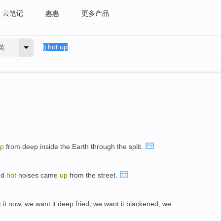
云笔记
惠惠
更多产品
英
p
from deep inside the Earth through the split.
nd
hot
noises came
up
from the street.
 it now, we want it deep fried, we want it blackened, we