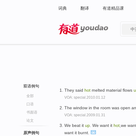
词典
翻译
有道精品课
中
有道 - 网易旗下搜索
双语例句
They said
hot
melted material flows
u
全部
VOA: special.2010.01.12
口语
The window in the room was open a
书面语
VOA: special.2009.01.31
论文
We beat it
up
. We want it
hot
,we want
want it burnt.
原声例句