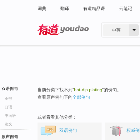
词典
翻译
有道精品课
云笔记
中英
有道 - 网易旗下搜索
双语例句
当前分类下找不到"
hot-dip plating
"的例句。
查看原声例句下的
全部例句
全部
口语
书面语
或者看看其他分类：
论文
双语例句
权威例
原声例句