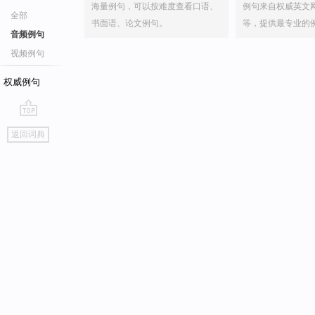
海量例句，可以按难度查看口语、
例句来自权威英文
全部
书面语、论文例句。
等，提供最专业的
音频例句
视频例句
权威例句
go
返回词典
top