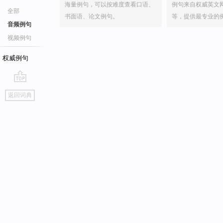
海量例句，可以按难度查看口语、
例句来自权威英文
全部
书面语、论文例句。
等，提供最专业的
音频例句
视频例句
权威例句
go
返回词典
top