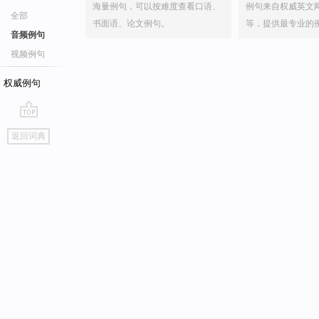
海量例句，可以按难度查看口语、
例句来自权威英文
全部
书面语、论文例句。
等，提供最专业的
音频例句
视频例句
权威例句
go
返回词典
top