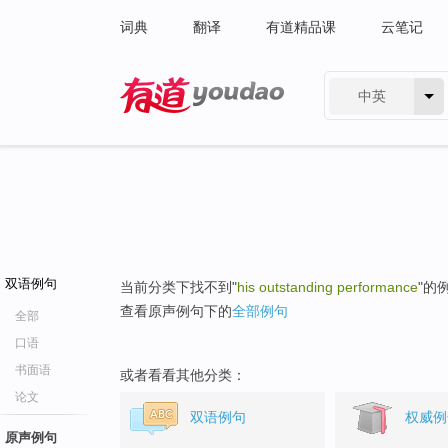
词典
翻译
有道精品课
云笔记
中英
有道 - 网易旗下搜索
双语例句
当前分类下找不到"
his outstanding performance
"的
查看原声例句下的
全部例句
全部
口语
书面语
或者看看其他分类：
论文
双语例句
权威例
原声例句