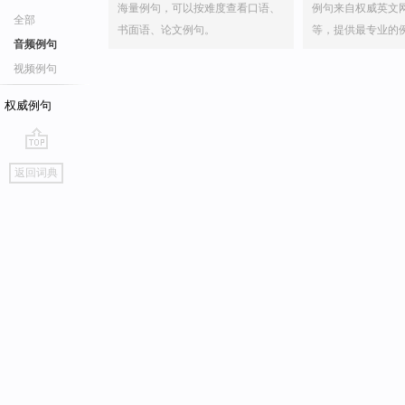
海量例句，可以按难度查看口语、
例句来自权威英文
全部
书面语、论文例句。
等，提供最专业的
音频例句
视频例句
权威例句
go
返回词典
top