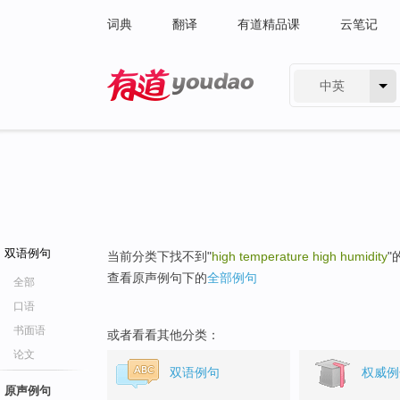
词典
翻译
有道精品课
云笔记
中英
有道 - 网易旗下搜索
双语例句
当前分类下找不到"
high temperature high humidity
"
查看原声例句下的
全部例句
全部
口语
书面语
或者看看其他分类：
论文
双语例句
权威例
原声例句