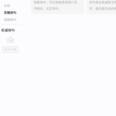
海量例句，可以按难度查看口语、
例句来自权威英文
全部
书面语、论文例句。
等，提供最专业的
音频例句
视频例句
权威例句
go
返回词典
top