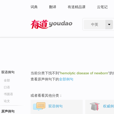
词典
翻译
有道精品课
云笔记
中英
有道 - 网易旗下搜索
双语例句
当前分类下找不到"
hemolytic disease of newborn
"
查看原声例句下的
全部例句
全部
口语
书面语
或者看看其他分类：
论文
双语例句
权威例
原声例句