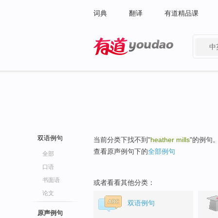
词典
翻译
有道精品课
中
有道 - 网易旗下搜索
双语例句
当前分类下找不到"
heather mills
"的例句
查看原声例句下的
全部例句
全部
口语
书面语
或者看看其他分类：
论文
双语例句
原声例句