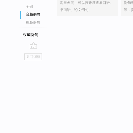
海量例句，可以按难度查看口语、
例句
全部
书面语、论文例句。
等，
音频例句
视频例句
权威例句
go
返回词典
top