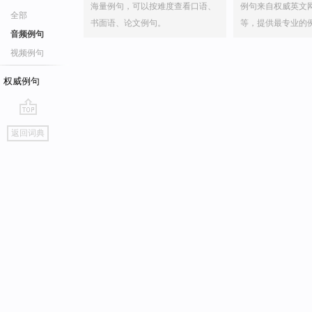
海量例句，可以按难度查看口语、
例句来自权威英文
全部
书面语、论文例句。
等，提供最专业的
音频例句
视频例句
权威例句
go
返回词典
top