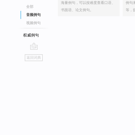
海量例句，可以按难度查看口语、
例句
全部
书面语、论文例句。
等，
音频例句
视频例句
权威例句
go
返回词典
top