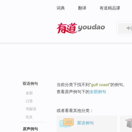
词典
翻译
有道精品课
中
有道 - 网易旗下搜索
双语例句
当前分类下找不到"
gulf coast
"的例句。
查看原声例句下的
全部例句
全部
口语
书面语
或者看看其他分类：
论文
双语例句
原声例句