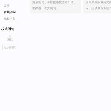
海量例句，可以按难度查看口语、
例句来自权威英文
全部
书面语、论文例句。
等，提供最专业的
音频例句
视频例句
权威例句
go
返回词典
top