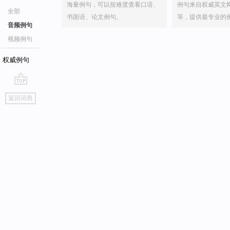
海量例句，可以按难度查看口语、
例句来自权威英文
全部
书面语、论文例句。
等，提供最专业的
音频例句
视频例句
权威例句
go
返回词典
top