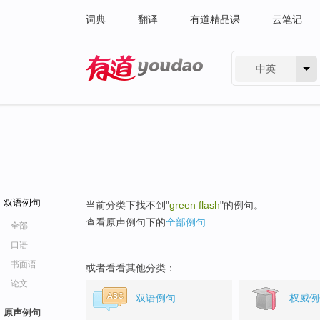
词典
翻译
有道精品课
云笔记
中英
有道 - 网易旗下搜索
双语例句
当前分类下找不到"
green flash
"的例句。
查看原声例句下的
全部例句
全部
口语
书面语
或者看看其他分类：
论文
双语例句
权威例
原声例句