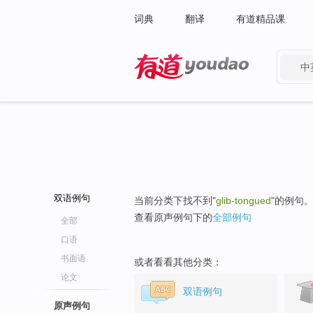
词典
翻译
有道精品课
中
有道 - 网易旗下搜索
双语例句
当前分类下找不到"
glib-tongued
"的例句
查看原声例句下的
全部例句
全部
口语
书面语
或者看看其他分类：
论文
双语例句
原声例句