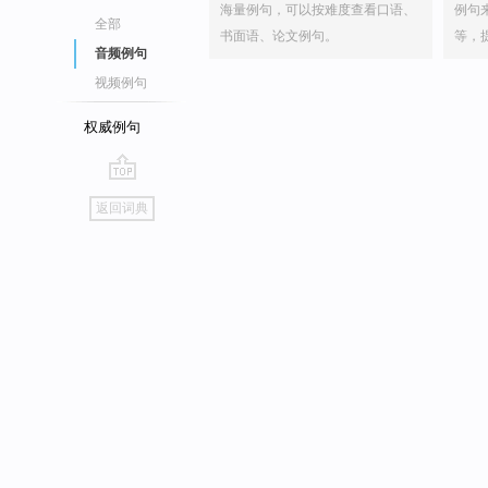
海量例句，可以按难度查看口语、
例句
全部
书面语、论文例句。
等，
音频例句
视频例句
权威例句
go
返回词典
top