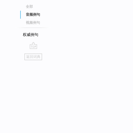
全部
音频例句
视频例句
权威例句
go
返回词典
top