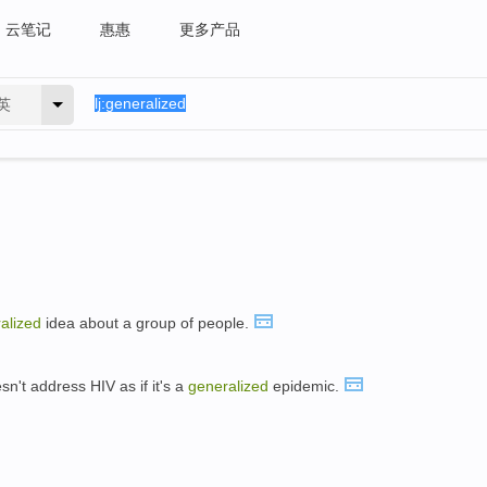
云笔记
惠惠
更多产品
英
alized
idea about a group of people.
n't address HIV as if it's a
generalized
epidemic.