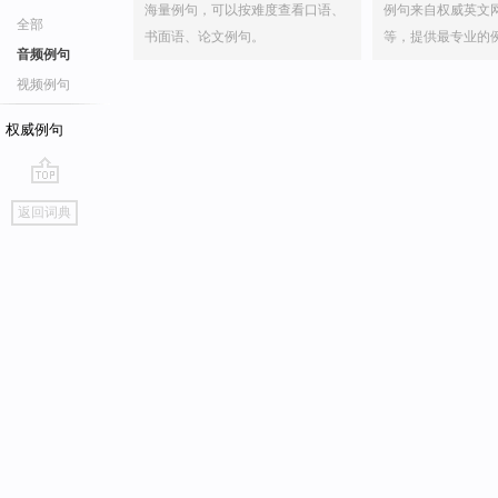
海量例句，可以按难度查看口语、
例句来自权威英文
全部
书面语、论文例句。
等，提供最专业的
音频例句
视频例句
权威例句
go
返回词典
top