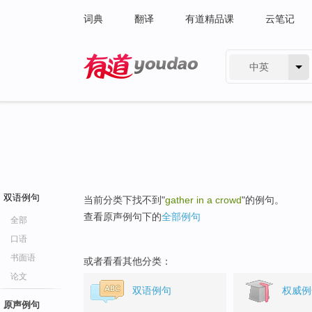
词典
翻译
有道精品课
云笔记
中英
有道 - 网易旗下搜索
双语例句
当前分类下找不到"
gather in a crowd
"的例句。
查看原声例句下的
全部例句
全部
口语
书面语
或者看看其他分类：
论文
双语例句
权威例
原声例句