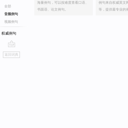
海量例句，可以按难度查看口语、
例句来自权威英文
全部
书面语、论文例句。
等，提供最专业的
音频例句
视频例句
权威例句
go
返回词典
top