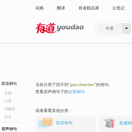
词典
翻译
有道精品课
云笔记
中英
有道 - 网易旗下搜索
双语例句
当前分类下找不到"
gas-chamber
"的例句。
查看原声例句下的
全部例句
全部
口语
书面语
或者看看其他分类：
论文
双语例句
权威例
原声例句