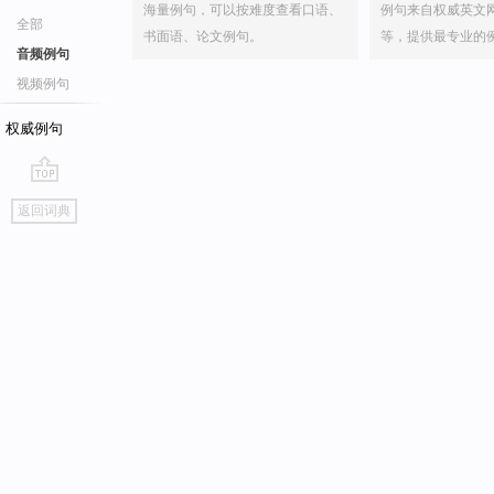
海量例句，可以按难度查看口语、
例句来自权威英文
全部
书面语、论文例句。
等，提供最专业的
音频例句
视频例句
权威例句
go
返回词典
top