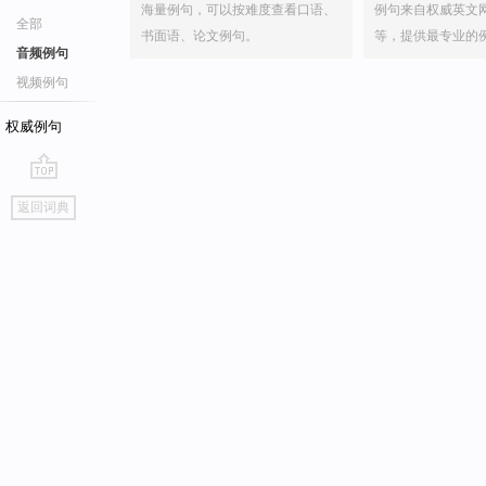
海量例句，可以按难度查看口语、
例句来自权威英文
全部
书面语、论文例句。
等，提供最专业的
音频例句
视频例句
权威例句
go
返回词典
top