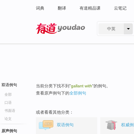
词典
翻译
有道精品课
云笔记
中英
有道 - 网易旗下搜索
双语例句
当前分类下找不到"
gallant with
"的例句。
查看原声例句下的
全部例句
全部
口语
书面语
或者看看其他分类：
论文
双语例句
权威例
原声例句