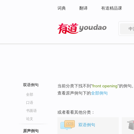
词典
翻译
有道精品课
中
有道 - 网易旗下搜索
双语例句
当前分类下找不到"
front opening
"的例句
查看原声例句下的
全部例句
全部
口语
书面语
或者看看其他分类：
论文
双语例句
原声例句