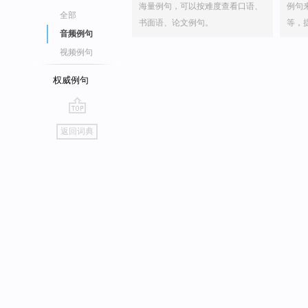
海量例句，可以按难度查看口语、
例句
全部
书面语、论文例句。
等，
音频例句
视频例句
权威例句
go
返回词典
top