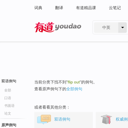
词典
翻译
有道精品课
云笔记
中英
有道 - 网易旗下搜索
双语例句
当前分类下找不到"
flip out
"的例句。
查看原声例句下的
全部例句
全部
口语
书面语
或者看看其他分类：
论文
双语例句
权威例
原声例句