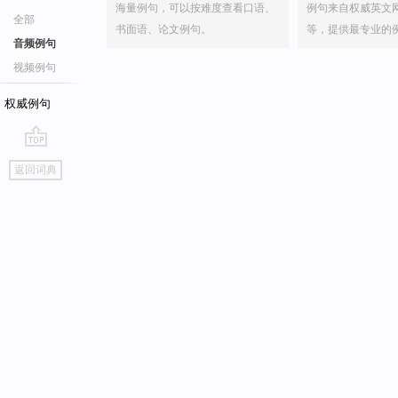
海量例句，可以按难度查看口语、
例句来自权威英文
全部
书面语、论文例句。
等，提供最专业的
音频例句
视频例句
权威例句
go
返回词典
top