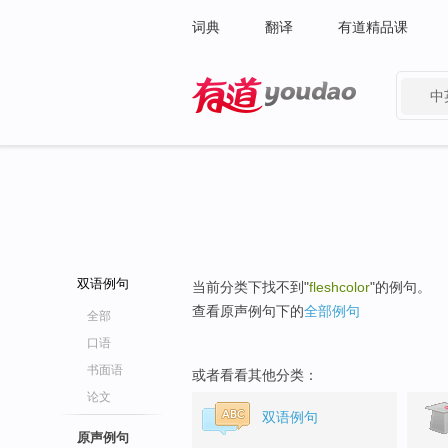
词典
翻译
有道精品课
中
有道 - 网易旗下搜索
双语例句
当前分类下找不到"
fleshcolor
"的例句。
查看原声例句下的
全部例句
全部
口语
书面语
或者看看其他分类：
论文
双语例句
原声例句