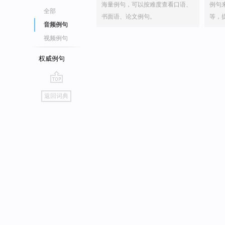
海量例句，可以按难度查看口语、
例句
全部
书面语、论文例句。
等，
音频例句
视频例句
权威例句
go
返回词典
top