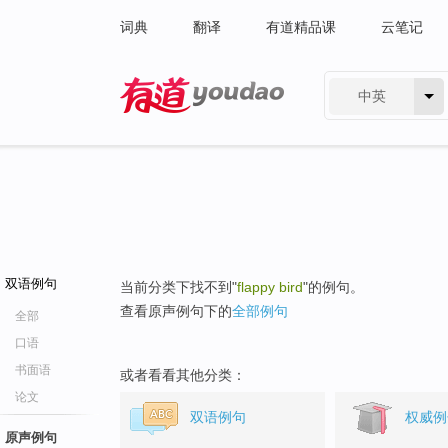
词典
翻译
有道精品课
云笔记
中英
有道 - 网易旗下搜索
双语例句
当前分类下找不到"
flappy bird
"的例句。
查看原声例句下的
全部例句
全部
口语
书面语
或者看看其他分类：
论文
双语例句
权威例
原声例句