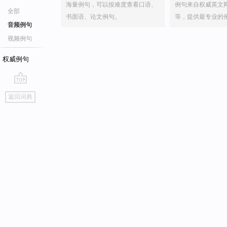
海量例句，可以按难度查看口语、
例句来自权威英文
全部
书面语、论文例句。
等，提供最专业的
音频例句
视频例句
权威例句
go
返回词典
top