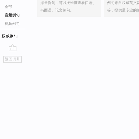
海量例句，可以按难度查看口语、
例句来自权威英文
全部
书面语、论文例句。
等，提供最专业的
音频例句
视频例句
权威例句
go
返回词典
top