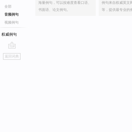
海量例句，可以按难度查看口语、
例句来自权威英文
全部
书面语、论文例句。
等，提供最专业的
音频例句
视频例句
权威例句
go
返回词典
top