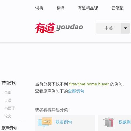
词典
翻译
有道精品课
云笔记
中英
有道 - 网易旗下搜索
双语例句
当前分类下找不到"
first-time home buyer
"的例句。
查看原声例句下的
全部例句
全部
口语
书面语
或者看看其他分类：
论文
双语例句
权威例
原声例句